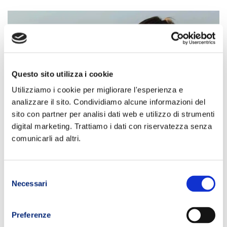
Questo sito utilizza i cookie
Utilizziamo i cookie per migliorare l'esperienza e
analizzare il sito. Condividiamo alcune informazioni del
sito con partner per analisi dati web e utilizzo di strumenti
digital marketing. Trattiamo i dati con riservatezza senza
comunicarli ad altri.
Come organizzare
l’alimentazione nel trail
Selezione
running in base agli
Necessari
del
allenamenti
consenso
Preferenze
Gran parte della prestazione si costruisce attraverso una