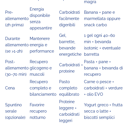
magra
Energia
Pre-
Carboidrati
Banana + pane e
disponibile
allenamento
facilmente
marmellata oppure
senza
(2h prima)
digeribili
snack carbo
appesantire
Gel,
1 gel ogni 40–60
Durante
Mantenere
barrette,
min + bevanda
allenamento
energia e
bevande
isotonic + eventuale
(se >1-2h)
performance
energetiche
barretta
Post-
Recupero
Pasta + pane +
Carboidrati +
allenamento
glicogeno e
banana + bevanda di
proteine
(30–70 min)
muscoli
recupero
Recupero
Pasto
Carne o pesce +
Cena
completo e
completo
carboidrati + verdure
bilanciamento
equilibrato
+ olio EVO
Proteine
Spuntino
Favorire
Yogurt greco + frutta
leggere +
serale
recupero
secca o latte +
carboidrati
(opzionale)
notturno
biscotti semplici
leggeri