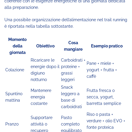
coerente con le esigenze energetiche di una giornata dedicata
alla preparazione.
Una possibile organizzazione dell’alimentazione nel trail running
è riportata nella tabella sottostante.
Momento
Cosa
della
Obiettivo
Esempio pratico
mangiare
giornata
Ricaricare le
Carboidrati +
Pane + miele +
energie dopo il
proteine +
Colazione
yogurt + frutta +
digiuno
grassi
caffè
notturno
leggeri
Snack
Mantenere
Frutta fresca o
Spuntino
leggero a
energia
secca, yogurt,
mattina
base di
costante
barretta semplice
carboidrati
Riso o pasta +
Supportare
Pasto
verdure + olio EVO +
Pranzo
attività o
completo
fonte proteica
recupero
equilibrato