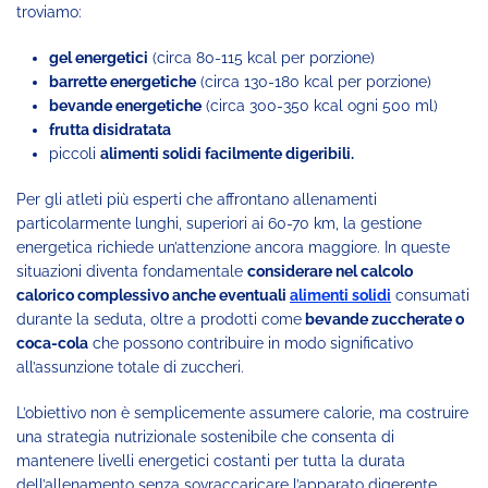
troviamo:
gel energetici
(circa 80-115 kcal per porzione)
barrette energetiche
(circa 130-180 kcal per porzione)
bevande energetiche
(circa 300-350 kcal ogni 500 ml)
frutta disidratata
piccoli
alimenti solidi facilmente digeribili.
Per gli atleti più esperti che affrontano allenamenti
particolarmente lunghi, superiori ai 60-70 km, la gestione
energetica richiede un’attenzione ancora maggiore. In queste
situazioni diventa fondamentale
considerare nel calcolo
calorico complessivo anche eventuali
alimenti solidi
consumati
durante la seduta, oltre a prodotti come
bevande zuccherate o
coca-cola
che possono contribuire in modo significativo
all’assunzione totale di zuccheri.
L’obiettivo non è semplicemente assumere calorie, ma costruire
una strategia nutrizionale sostenibile che consenta di
mantenere livelli energetici costanti per tutta la durata
dell’allenamento senza sovraccaricare l’apparato digerente.