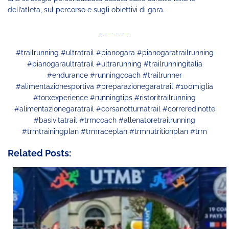
dell’atleta, sul percorso e sugli obiettivi di gara.
_ _ _ _ _ _
#trailrunning #ultratrail #pianogara #pianogaratrailrunning
#pianogaraultratrail #ultrarunning #trailrunningitalia
#endurance #runningcoach #trailrunner
#alimentazionesportiva #preparazionegaratrail #100miglia
#torxexperience #runningtips #ristoritrailrunning
#alimentazionegaratrail #corsanotturnatrail #correredinotte
#basivitatrail #trmcoach #allenatoretrailrunning
#trmtrainingplan #trmraceplan #trmnutritionplan #trm
Related Posts: