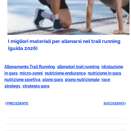
I migliori materiali per allenarsi nel trail running
(guida 2026)
Allenamento Trail Running
,
allenatori trail running
,
idratazione
in gara
,
micro-sonni
,
nutrizione endurance
,
nutrizione in gara
,
nutrizione sportiva
,
piano gara
,
piano nutrizionale
,
race
strategy
,
strategia gara
PRECEDENTE
SUCCESSIVO