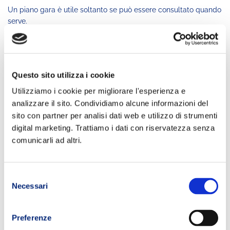
Un piano gara è utile soltanto se può essere consultato quando
serve.
Dopo molte ore di attività è normale dimenticare alcuni dettagli
della strategia preparata nei mesi precedenti. Per questo
motivo è consigliabile avere sempre una versione sintetica del
Questo sito utilizza i cookie
piano facilmente accessibile.
Utilizziamo i cookie per migliorare l'esperienza e
Una
buona pratica
consiste nel:
analizzare il sito. Condividiamo alcune informazioni del
sito con partner per analisi dati web e utilizzo di strumenti
conservare
una copia nello zaino
digital marketing. Trattiamo i dati con riservatezza senza
inserire
una seconda copia nella
drop bag
destinata alla
comunicarli ad altri.
base vita
condividerla con eventuali membri dell’assistenza
evidenziare i passaggi più importanti
Selezione
riportare tempi, soste e obiettivi intermedi.
Necessari
del
Questa semplice precauzione può aiutare a mantenere la
consenso
concentrazione e il rispetto della strategia stabilita.
Preferenze