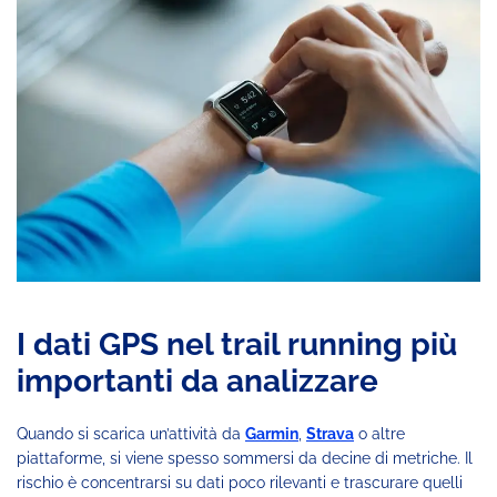
I dati GPS nel trail running più
importanti da analizzare
Quando si scarica un’attività da
Garmin
,
Strava
o altre
piattaforme, si viene spesso sommersi da decine di metriche. Il
rischio è concentrarsi su dati poco rilevanti e trascurare quelli