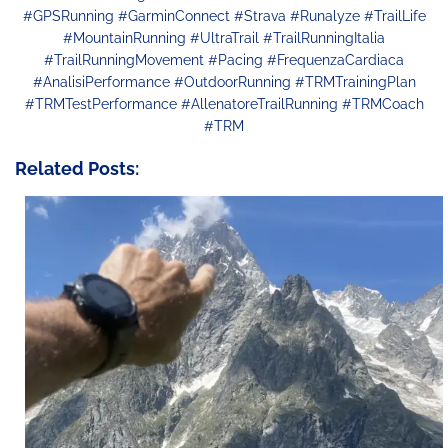
#GPSRunning #GarminConnect #Strava #Runalyze #TrailLife
#MountainRunning #UltraTrail #TrailRunningItalia
#TrailRunningMovement #Pacing #FrequenzaCardiaca
#AnalisiPerformance #OutdoorRunning #TRMTrainingPlan
#TRMTestPerformance #AllenatoreTrailRunning #TRMCoach
#TRM
Related Posts: