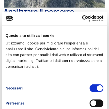
Analizzare il percorso
attraverso la traccia GPS
La traccia GPS offre molto più di una semplice registrazione del
Questo sito utilizza i cookie
percorso effettuato.
Utilizziamo i cookie per migliorare l'esperienza e
Grazie agli strumenti di analisi dati GPS disponibili sulle
analizzare il sito. Condividiamo alcune informazioni del
moderne piattaforme è possibile individuare con precisione i
sito con partner per analisi dati web e utilizzo di strumenti
punti in cui si è perso tempo o si è ottenuta una performance
digital marketing. Trattiamo i dati con riservatezza senza
particolarmente efficace.
comunicarli ad altri.
Osservare il percorso nel dettaglio
consente di identificare:
Selezione
salite particolarmente critiche
Necessari
discese tecniche affrontate con difficoltà
del
tratti corribili sfruttati male
consenso
sezioni in cui il ritmo è crollato
Preferenze
segmenti dove si sono recuperate posizioni.