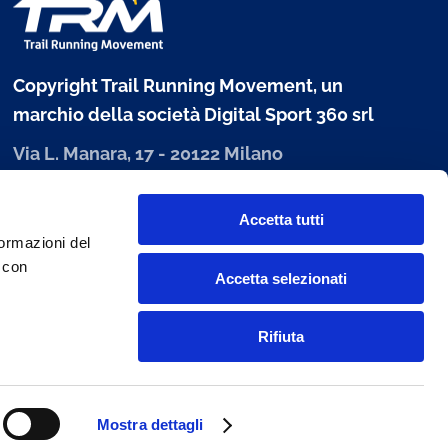
Copyright Trail Running Movement, un
marchio della società Digital Sport 360 srl
Via L. Manara, 17 - 20122 Milano
P. IVA 10303680960
Accetta tutti
www.digitalsport360.com
formazioni del
i con
Accetta selezionati
Rifiuta
Mostra dettagli