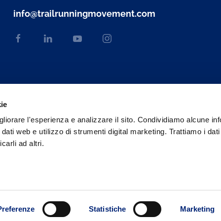
info@trailrunningmovement.com
kie
gliorare l'esperienza e analizzare il sito. Condividiamo alcune in
 dati web e utilizzo di strumenti digital marketing. Trattiamo i dat
rli ad altri.
Web engineering and design by
Sernicola Labs
Preferenze
Statistiche
Marketing