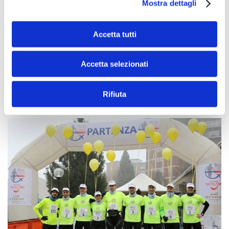
Mostra dettagli
estreme in tappa unica
Attività di Marketing:
Accetta tutti
Campagna di Comunicazione Mondiale integrata off e on-line,
multi-canale, Eventi in Tour, Conferenza Stampa di Lancio del
progetto, Video promo della ricerca e della competizione,
Accetta selezionati
Diretta online della gara
Rifiuta