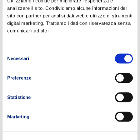
Utilizziamo i cookie per migliorare l'esperienza e
analizzare il sito. Condividiamo alcune informazioni del
sito con partner per analisi dati web e utilizzo di strumenti
digital marketing. Trattiamo i dati con riservatezza senza
comunicarli ad altri.
Selezione
Necessari
Cliente:
del
consenso
Sponsor CNR IFC e IBFN, SUISM e SANIS, INDIBA, Kiron, Raid
Sahara Organization (RSO), TRM
Preferenze
Progetto:
TransPyrenea Extreme
Statistiche
Obiettivo:
Utilizzare la gara Transpyrenea 900km e 65.000mt d+ per
Marketing
svolgere una ricerca medico-scientifica unica al mondo sugli
sport estremi, certificare prodotti sportivi per l’endurance,
sperimentare una metodologia di allenamento per le gare