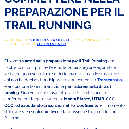
PREPARAZIONE PER IL
TRAIL RUNNING
SCRITTO DA
CRISTINA TASSELLI
IL
31 GENNAIO 2020
.
PUBBLICATO IN
ALLENAMENTO
.
Ci sono
10 errori nella preparazione per il Trail Running
che
rischiano di compromettere tutta la tua stagione agonistica,
vediamo quali sono. Il mese di Gennaio ed inizio Febbraio, per
chi non ha deciso di anticipare la stagione con la
Transcanaria
,
è ancora una fase di transizione per l’
allenamento di trail
running
. Una volta conclusa l’attesa per i sorteggi e la
conferma per le gare intorno al
Monte Bianco
,
UTMB, CCC,
OCC,
ed aspettando le iscrizioni al Tor des Geants
, è il momento
di focalizzarsi sugli obiettivi della prossima stagione di Trail
Running.