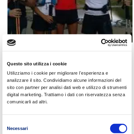
ALLENAMENTO ULTRA TRAIL A BLOCCHI
MULTIGIORNALIERO PER ENDURANCE
Questo sito utilizza i cookie
Utilizziamo i cookie per migliorare l'esperienza e
Allenamenti endurance
,
allenamenti trail running
,
allenamento
analizzare il sito. Condividiamo alcune informazioni del
gare endurance
,
Allenamento Trail Running
,
allenatori running
,
sito con partner per analisi dati web e utilizzo di strumenti
allenatori trail running
,
consigli trail running
,
errori nel trail
digital marketing. Trattiamo i dati con riservatezza senza
running
,
programmi trail running
,
tabelle trail running
comunicarli ad altri.
PRECEDENTE
SUCCESSIVO
Selezione
Necessari
del