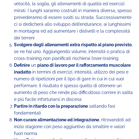
velocità, la soglia, gli allenamenti di qualità ed esercizi
mirati. I lunghi saranno costruiti in maniera diversa, spesso
prevederanno di essere svolti su strada. Successivamente
ci si dedicherà allo sviluppo dell’endurance, ai lunghissimi
in montagna ed ad aumentare i dislivelli e la complessità
dei terreni
Svolgere degli allenamenti extra rispetto al piano previsto
,
se ne hai uno. Aggiungendo volume, intensità o pratica di
cross-training non pianificati rischierai l’over-training
Definire
un
piano di lavoro per il rafforzamento muscolare
inadatto
in termini di esercizi, intensità, utilizzo dei pesi e
numero di ripetizioni per il tipo di gare in cui in cui vuoi
performare. Il risultato è spesso quello di ottenere un
aumento di peso che rende più difficoltoso correre in salita
e più facile infortunarsi in discesa
Partire in ritardo con la preparazione
saltando fasi
fondamentali
Non curare alimentazione ed integrazione
, ritrovandoti ad
inizio stagione con peso aggiuntivo da smaltire e valori
fuori norma