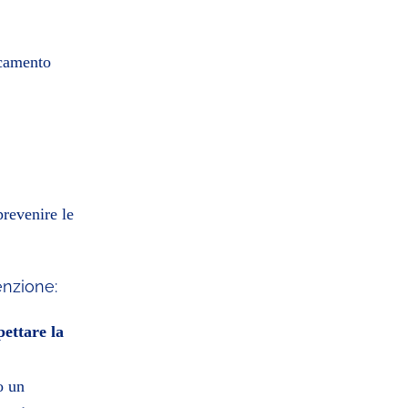
icamento
prevenire le
enzione:
pettare la
o un