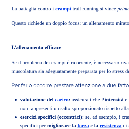
La battaglia contro i
crampi
trail running si vince
prim
Questo richiede un doppio focus: un allenamento mirato 
L’allenamento efficace
Se il problema dei crampi è ricorrente, è necessario riva
muscolatura sia adeguatamente preparata per lo stress de
Per farlo occorre prestare attenzione a due fatto
valutazione del
carico
:
assicurati che l
‘intensità
e 
non rappresenti un salto sproporzionato rispetto all
esercizi specifici (eccentrici):
se, ad esempio, i cra
specifici per
migliorare la
forza
e la
resistenza
di 