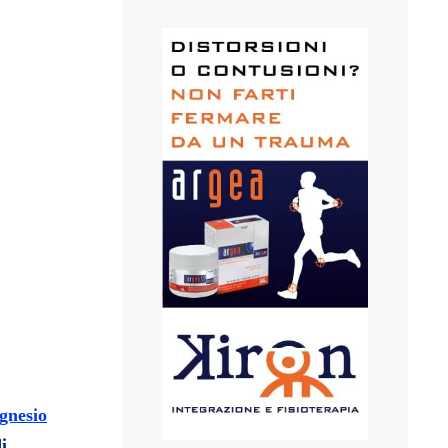
gnesio
i