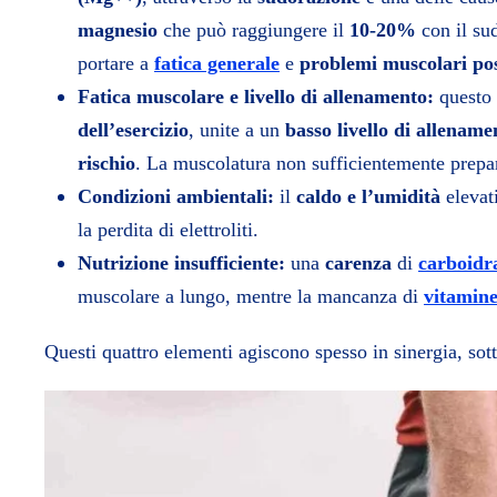
magnesio
che può raggiungere il
10-20%
con il su
portare a
fatica generale
e
problemi muscolari po
Fatica muscolare e livello di allenamento:
questo è
dell’esercizio
, unite a un
basso livello di allename
rischio
. La muscolatura non sufficientemente prepara
Condizioni ambientali:
il
caldo e l’umidità
elevat
la perdita di elettroliti.
Nutrizione insufficiente:
una
carenza
di
carboidr
muscolare a lungo, mentre la mancanza di
vitamin
Questi quattro elementi agiscono spesso in sinergia, sot