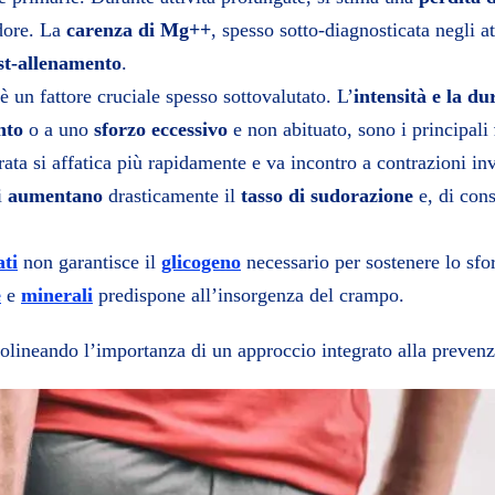
dore. La
carenza di Mg++
, spesso sotto-diagnosticata negli at
st-allenamento
.
 un fattore cruciale spesso sottovalutato. L’
intensità e la du
nto
o a uno
sforzo eccessivo
e non abituato, sono i principali
ta si affatica più rapidamente e va incontro a contrazioni inv
i
aumentano
drasticamente il
tasso di sudorazione
e, di con
ati
non garantisce il
glicogeno
necessario per sostenere lo sfo
e
e
minerali
predispone all’insorgenza del crampo.
tolineando l’importanza di un approccio integrato alla prevenz