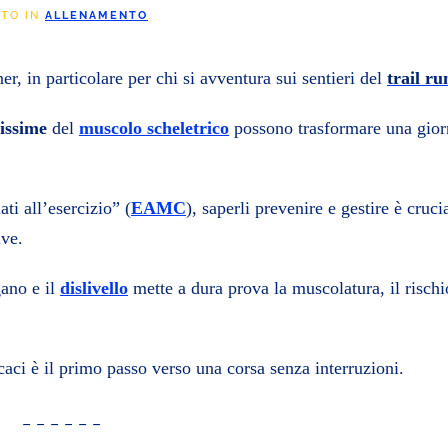
ATO IN
ALLENAMENTO
.
r, in particolare per chi si avventura sui sentieri del
trail r
sissime
del
muscolo scheletrico
possono trasformare una gior
ti all’esercizio” (
EAMC
), saperli prevenire e gestire è cruci
ive.
gano e il
dislivello
mette a dura prova la muscolatura, il rischi
caci è il primo passo verso una corsa senza interruzioni.
_ _ _ _ _ _