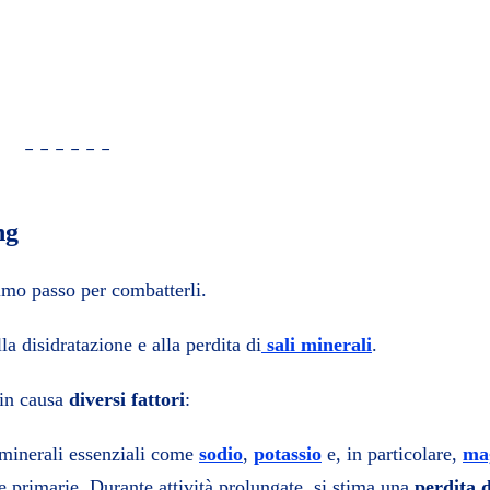
_ _ _ _ _ _
ng
imo passo per combatterli.
a disidratazione e alla perdita di
sali minerali
.
 in causa
diversi fattori
:
e minerali essenziali come
sodio
,
potassio
e, in particolare,
ma
e primarie. Durante attività prolungate, si stima una
perdita d