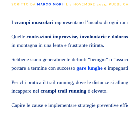
SCRITTO DA
MARCO MORI
IL
7 NOVEMBRE 2025
. PUBBLIC
I
crampi muscolari
rappresentano l’incubo di ogni runne
Quelle
contrazioni improvvise, involontarie e doloro
in montagna in una lenta e frustrante ritirata.
Sebbene siano generalmente definiti “benigni” o “associa
portare a termine con successo
gare lunghe
e impegnat
Per chi pratica il trail running, dove le distanze si allun
incappare nei
c
rampi trail running
è elevato.
Capire le cause e implementare strategie preventive effi