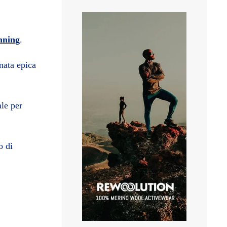
unning
.
nata epica
ale per
o di