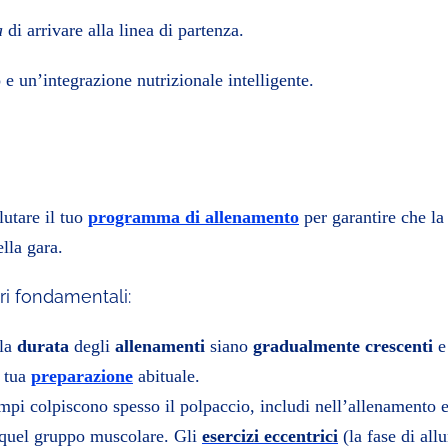
a
di arrivare alla linea di partenza.
e un’integrazione nutrizionale intelligente.
lutare il tuo
programma di allenamento
per garantire che la
lla gara.
ri fondamentali:
la
durata
degli
allenamenti
siano
gradualmente crescenti
e 
a tua
preparazione
abituale.
mpi colpiscono spesso il polpaccio, includi nell’allenamento e
quel gruppo muscolare. Gli
esercizi eccentrici
(la fase di al