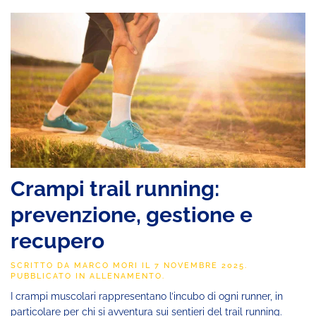
Crampi trail running:
prevenzione, gestione e
recupero
SCRITTO DA
MARCO MORI
IL
7 NOVEMBRE 2025
.
PUBBLICATO IN
ALLENAMENTO
.
I crampi muscolari rappresentano l’incubo di ogni runner, in
particolare per chi si avventura sui sentieri del trail running.