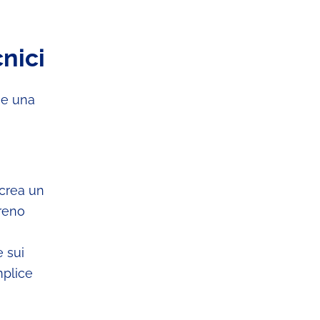
cnici
o e una
 crea un
rreno
e sui
plice