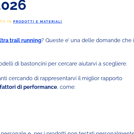
2026
ATO IN
PRODOTTI E MATERIALI
.
ltra trail running
? Queste e’ una delle domande che i
delli di bastoncini per cercare aiutarvi a scegliere.
ti cercando di rappresentarvi il miglior rapporto
fattori di performance
, come:
 personale e, per i prodotti non testati personalmente