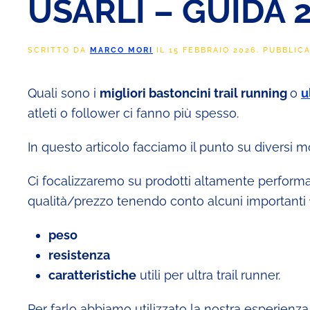
USARLI – GUIDA 
SCRITTO DA
MARCO MORI
IL
15 FEBBRAIO 2026
. PUBBLIC
Quali sono i
migliori bastoncini trail running
o
u
atleti o follower ci fanno più spesso.
In questo articolo facciamo il punto su diversi mo
Ci focalizzaremo su prodotti altamente performan
qualità/prezzo tenendo conto alcuni importanti
peso
resistenza
caratteristiche
utili per ultra trail runner.
Per farlo abbiamo utilizzato la nostra esperienza