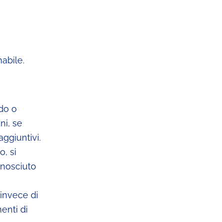
i
mabile.
ido o
ni, se
ggiuntivi.
o, si
onosciuto
 invece di
enti di