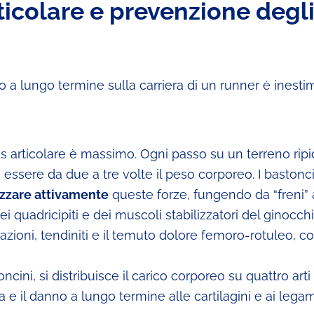
ticolare e prevenzione degl
o a lungo termine sulla carriera di un runner è inesti
ss articolare è massimo. Ogni passo su un terreno rip
ssere da due a tre volte il peso corporeo. I bastonci
zzare attivamente
queste forze, fungendo da “freni” a
 quadricipiti e dei muscoli stabilizzatori del ginocchi
mazioni, tendiniti e il temuto dolore femoro-rotuleo, c
ncini, si distribuisce il carico corporeo su quattro arti
a e il danno a lungo termine alle cartilagini e ai legam