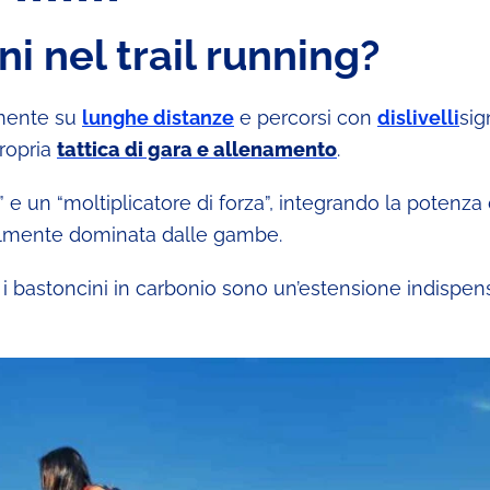
i nel trail running?
almente su
lunghe distanze
e percorsi con
dislivelli
sign
propria
tattica di gara e allenamento
.
 un “moltiplicatore di forza”, integrando la potenza 
onalmente dominata dalle gambe.
 i bastoncini in carbonio sono un’estensione indispen