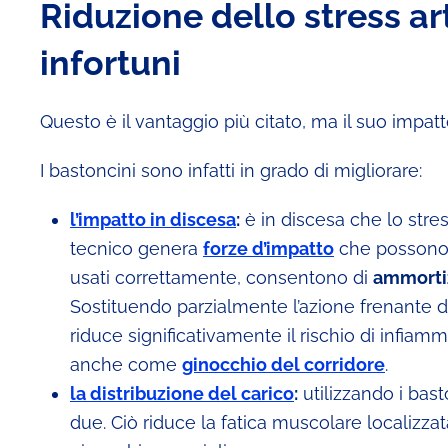
Riduzione dello stress ar
infortuni
Questo è il vantaggio più citato, ma il suo impatt
I bastoncini sono infatti in grado di migliorare:
l’impatto in discesa
:
è in discesa che lo stre
tecnico genera
forze d’impatto
che possono e
usati correttamente, consentono di
ammorti
Sostituendo parzialmente l’azione frenante dei
riduce significativamente il rischio di infiam
anche come
ginocchio del corridore
.
la
distribuzione del carico
:
utilizzando i basto
due. Ciò riduce la fatica muscolare localizzat