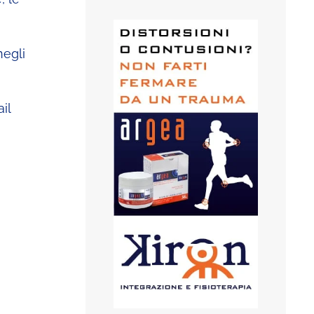
negli
il