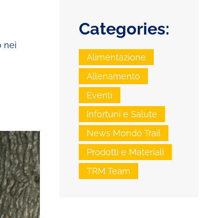
Categories:
o nei
Alimentazione
Allenamento
Eventi
Infortuni e Salute
News Mondo Trail
Prodotti e Materiali
TRM Team