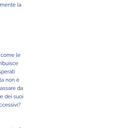
amente la
o come le
ribuisce
sperati
eta non è
passare da
e dei suoi
ccessivi?