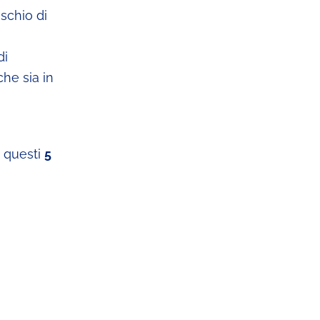
ischio di
di
che sia in
e questi
5