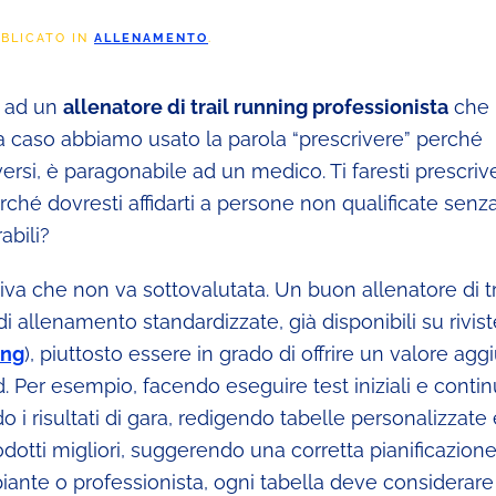
BBLICATO IN
ALLENAMENTO
.
i ad un
allenatore di trail running professionista
che 
 a caso abbiamo usato la parola “prescrivere” perché
 versi, è paragonabile ad un medico. Ti faresti prescrive
erché dovresti affidarti a persone non qualificate senz
abili?
tiva che non va sottovalutata. Un buon allenatore di tr
i allenamento standardizzate, già disponibili su rivist
ing
), piuttosto essere in grado di offrire un valore ag
rd. Per esempio, facendo eseguire test iniziali e contin
do i risultati di gara, redigendo tabelle personalizzate
prodotti migliori, suggerendo una corretta pianificazion
ipiante o professionista, ogni tabella deve considerare