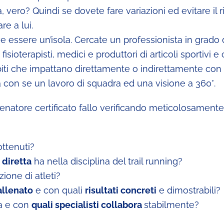
 vero? Quindi se dovete fare variazioni ed evitare il r
re a lui.
 essere un’isola. Cercate un professionista in grado 
sioterapisti, medici e produttori di articoli sportivi e 
ambiti che impattano direttamente o indirettamente con
 con se un lavoro di squadra ed una visione a 360°.
allenatore certificato fallo verificando meticolosament
ttenuti?
 diretta
ha nella disciplina del trail running?
ione di atleti?
 allenato
e con quali
risultati concreti
e dimostrabili?
za e con
quali specialisti collabora
stabilmente?