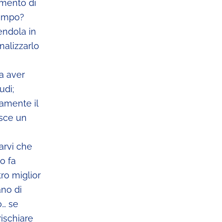
amento di
tempo?
endola in
nalizzarlo
a aver
udi;
tamente il
isce un
arvi che
o fa
tro miglior
ano di
o… se
rischiare