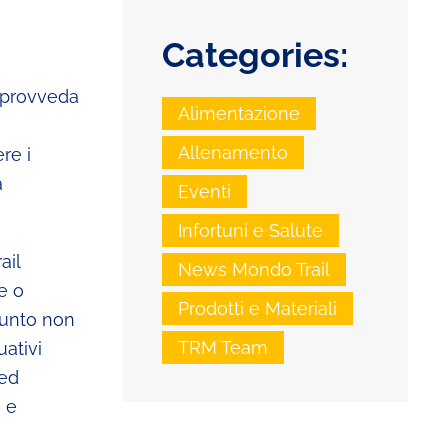
Categories:
provveda
Alimentazione
Allenamento
re i
a
Eventi
Infortuni e Salute
ail
News Mondo Trail
e o
Prodotti e Materiali
giunto non
TRM Team
uativi
 ed
e e