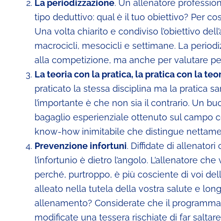
La periodizzazione
. Un allenatore professio
tipo deduttivo: qual è il tuo obiettivo? Per 
Una volta chiarito e condiviso l’obiettivo de
macrocicli, mesocicli e settimane. La periodi
alla competizione, ma anche per valutare peri
La teoria con la pratica, la pratica con la teo
praticato la stessa disciplina ma la pratica sa
l’importante è che non sia il contrario. Un b
bagaglio esperienziale ottenuto sul campo con
know-how inimitabile che distingue nettame
Prevenzione infortuni
. Diffidate di allenato
l’infortunio è dietro l’angolo. L’allenatore c
perché, purtroppo, è più cosciente di voi delle
alleato nella tutela della vostra salute e lon
allenamento? Considerate che il programma 
modificate una tessera rischiate di far saltar