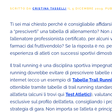
SCRITTO DA
CRISTINA TASSELLI
IL
5 DICEMBRE 2019
. PU
Ti sei mai chiesto perché è consigliabile affidars
a “presciverti” una tabella di allenamento? Non
l’allenatore professionista certificato, per alcuni
farmaci dal fruttivendolo? Se la risposta è no, p
esperienza di atleti con successi sportivi dimostr
Il trail running è una disciplina sportiva impegna
running dovrebbe evitare di prescrivere tabelle d
internet (ecco un esempio di
Tabelle Trail Runn
ottenibile tramite tabelle di trail running standa
all’atleta (alcuni li trovi qui
Test Atletici
), valutan
esclusive sul profilo dell’atleta, consigliando i 
strategia di gara. Non importa se l’atleta è princ