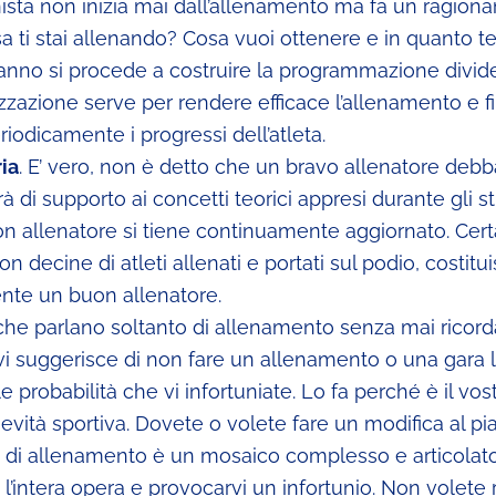
nista non inizia mai dall’allenamento ma fa un ragion
cosa ti stai allenando? Cosa vuoi ottenere e in quanto 
ll’anno si procede a costruire la programmazione divid
zzazione serve per rendere efficace l’allenamento e fi
odicamente i progressi dell’atleta.
ria
. E’ vero, non è detto che un bravo allenatore debb
rà di supporto ai concetti teorici appresi durante gli st
uon allenatore si tiene continuamente aggiornato. Cer
 decine di atleti allenati e portati sul podio, costitu
nte un buon allenatore.
ri che parlano soltanto di allenamento senza mai ricord
he vi suggerisce di non fare un allenamento o una gara l
 probabilità che vi infortuniate. Lo fa perché è il vos
gevità sportiva. Dovete o volete fare un modifica al pi
di allenamento è un mosaico complesso e articolat
e l’intera opera e provocarvi un infortunio. Non volete 