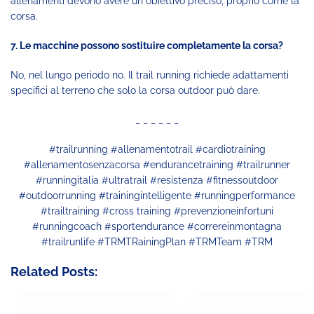
allenamenti devono avere un obiettivo preciso, proprio come la
corsa.
7. Le macchine possono sostituire completamente la corsa?
No, nel lungo periodo no. Il trail running richiede adattamenti
specifici al terreno che solo la corsa outdoor può dare.
_ _ _ _ _ _
#trailrunning #allenamentotrail #cardiotraining
#allenamentosenzacorsa #endurancetraining #trailrunner
#runningitalia #ultratrail #resistenza #fitnessoutdoor
#outdoorrunning #trainingintelligente #runningperformance
#trailtraining #cross training #prevenzioneinfortuni
#runningcoach #sportendurance #correreinmontagna
#trailrunlife #TRMTRainingPlan #TRMTeam #TRM
Related Posts: