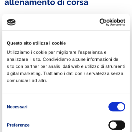
allenamento di corsa
Per
rendere davvero efficace l’allenamento senza corsa
, è
fondamentale saper
replicare
, almeno in parte, gli
stimoli tipici
del trail running.
Ecco alcuni esempi pratici:
Questo sito utilizza i cookie
Utilizziamo i cookie per migliorare l'esperienza e
allenamento lento
: 60 minuti su cyclette o ellittica in zona
analizzare il sito. Condividiamo alcune informazioni del
aerobica
sito con partner per analisi dati web e utilizzo di strumenti
lavoro in salita
: tapis roulant inclinato con variazioni di
digital marketing. Trattiamo i dati con riservatezza senza
pendenza
allenamento a intervalli:
alternanza di intensità su qualsiasi
comunicarli ad altri.
macchina cardio
recupero attivo
: sessioni brevi e leggere per favorire il
recupero.
Selezione
Necessari
del
Questi esempi permettono di mantenere una struttura simile a
consenso
quella degli allenamenti di corsa, adattandola al contesto
indoor.
Preferenze