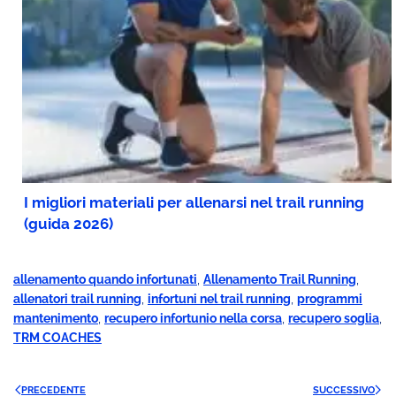
I migliori materiali per allenarsi nel trail running
(guida 2026)
allenamento quando infortunati
,
Allenamento Trail Running
,
allenatori trail running
,
infortuni nel trail running
,
programmi
mantenimento
,
recupero infortunio nella corsa
,
recupero soglia
,
TRM COACHES
PRECEDENTE
SUCCESSIVO