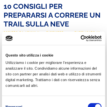
10 CONSIGLI PER
PREPARARSI A CORRERE UN
TRAIL SULLA NEVE
SCRITTO DA
ADMIN
IL
14 DICEMBRE 2017
. PUBBLICATO IN
ALLENAMENTO
.
Correre sulla neve, in allenamento o gara è divertente ma
richiede, come del resto ogni disciplina, preparazione e tecnica
specifica per evitare di ritrovarsi infortunati a causa di cadute...
Questo sito utilizza i cookie
CONTINUA A LEGGERE
Utilizziamo i cookie per migliorare l'esperienza e
analizzare il sito. Condividiamo alcune informazioni del
sito con partner per analisi dati web e utilizzo di strumenti
digital marketing. Trattiamo i dati con riservatezza senza
comunicarli ad altri.
Selezione
Necessari