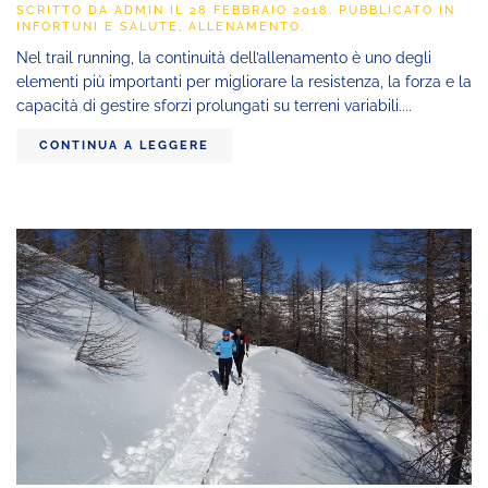
SCRITTO DA
ADMIN
IL
28 FEBBRAIO 2018
. PUBBLICATO IN
INFORTUNI E SALUTE
,
ALLENAMENTO
.
Nel trail running, la continuità dell’allenamento è uno degli
elementi più importanti per migliorare la resistenza, la forza e la
capacità di gestire sforzi prolungati su terreni variabili....
CONTINUA A LEGGERE