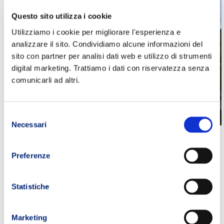
Questo sito utilizza i cookie
Utilizziamo i cookie per migliorare l'esperienza e
analizzare il sito. Condividiamo alcune informazioni del
sito con partner per analisi dati web e utilizzo di strumenti
digital marketing. Trattiamo i dati con riservatezza senza
comunicarli ad altri.
Selezione
Necessari
del
ALLENAMENTO ULTRA TRAIL A BLOCCHI
consenso
MULTIGIORNALIERO PER ENDURANCE
Preferenze
allenatori trail running
,
Gare Ultra Trail Spagna
,
Podio TRM
,
trail
Statistiche
running
,
TRM Team
,
Ultra Heroes Contra Duchenne
,
ultra trail
,
Ultra Trail Sierra Nevada
,
Ultra Trail Spagna
Marketing