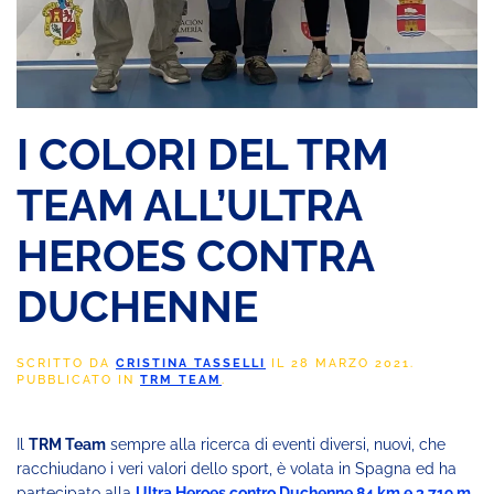
I COLORI DEL TRM
TEAM ALL’ULTRA
HEROES CONTRA
DUCHENNE
SCRITTO DA
CRISTINA TASSELLI
IL
28 MARZO 2021
.
PUBBLICATO IN
TRM TEAM
.
Il
TRM Team
sempre alla ricerca di eventi diversi, nuovi, che
racchiudano i veri valori dello sport, è volata in Spagna ed ha
partecipato alla
Ultra Heroes contro Duchenne 84 km e 3.719 m