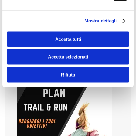
PRECEDENTE
SUCCESSIVO
Mostra dettagli
Accetta tutti
Accetta selezionati
Rifiuta