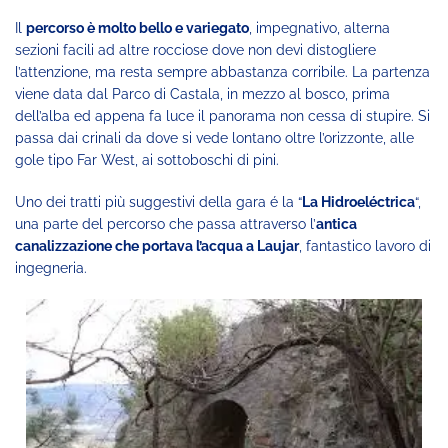
Il
percorso è molto bello e variegato
, impegnativo, alterna
sezioni facili ad altre rocciose dove non devi distogliere
l’attenzione, ma resta sempre abbastanza corribile. La partenza
viene data dal Parco di Castala, in mezzo al bosco, prima
dell’alba ed appena fa luce il panorama non cessa di stupire. Si
passa dai crinali da dove si vede lontano oltre l’orizzonte, alle
gole tipo Far West, ai sottoboschi di pini.
Uno dei tratti più suggestivi della gara é la “
La Hidroeléctrica
“,
una parte del percorso che passa attraverso l’
antica
canalizzazione che portava l’acqua a Laujar
, fantastico lavoro di
ingegneria.