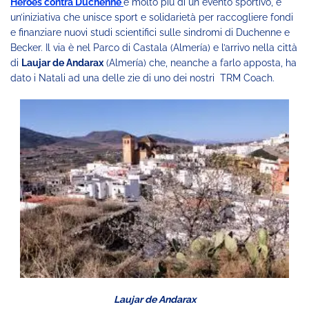
Heroes contra Duchenne
è molto più di un evento sportivo, é
un’iniziativa che unisce sport e solidarietà per raccogliere fondi
e finanziare nuovi studi scientifici sulle sindromi di Duchenne e
Becker. Il via è nel Parco di Castala (Almería) e l’arrivo nella città
di
Laujar de Andarax
(Almería) che, neanche a farlo apposta, ha
dato i Natali ad una delle zie di uno dei nostri TRM Coach.
Laujar de Andarax