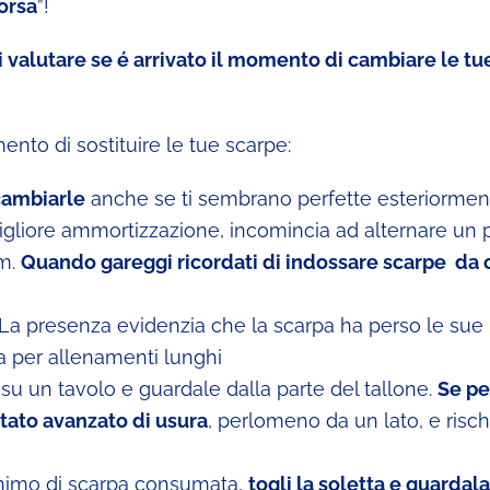
orsa
”!
i valutare se é arrivato il momento di cambiare le tu
ento di sostituire le tue scarpe:
cambiarle
anche se ti sembrano perfette esteriormen
migliore ammortizzazione, incomincia ad alternare un 
km.
Quando gareggi ricordati di indossare scarpe da 
La presenza evidenzia che la scarpa ha perso le sue 
a per allenamenti lunghi
 su un tavolo e guardale dalla parte del tallone.
Se p
tato avanzato di usura
, perlomeno da un lato, e risch
nimo di scarpa consumata,
togli la soletta e guardala