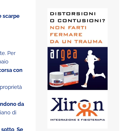
e scarpe
te. Per
paio
corsa con
proprietà
endono da
iano di
 sotto
.
Se