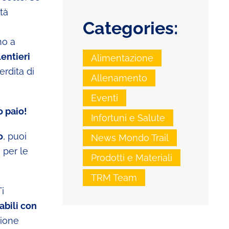
tà
Categories:
no a
entieri
Alimentazione
erdita di
Allenamento
Eventi
o paio!
Infortuni e Salute
o
, puoi
News Mondo Trail
 per le
Prodotti e Materiali
TRM Team
i
abili con
zione