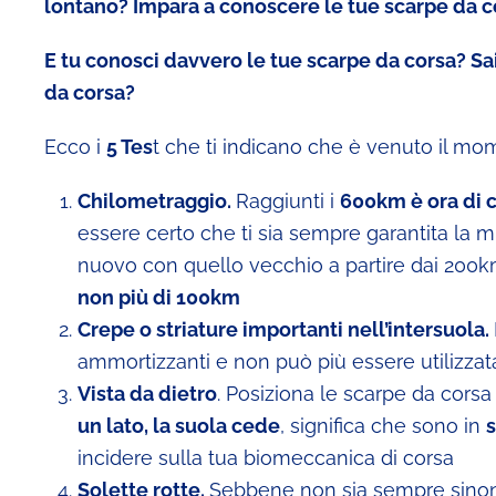
lontano? Impara a conoscere le tue scarpe da c
E tu conosci davvero le tue scarpe da corsa? Sa
da corsa?
Ecco i
5 Tes
t che ti indicano che è venuto il mom
Chilometraggio.
Raggiunti i
600km è ora di 
essere certo che ti sia sempre garantita la 
nuovo con quello vecchio a partire dai 200
non più di 100km
Crepe o striature importanti nell’intersuola.
ammortizzanti e non può più essere utilizzat
Vista da dietro
. Posiziona le scarpe da corsa
un lato, la suola cede
, significa che sono in
s
incidere sulla tua biomeccanica di corsa
Solette rotte.
Sebbene non sia sempre sino