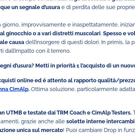
que un segnale d’usura
e di perdita delle sue proprie
 giorno, improvvisamente e inaspettatamente, inizia
, al ginocchio o a vari distretti muscolari
.
Spesso e vol
pale causa
dell’insorgere di questi dolori. In primis, la p
 dall’impatto con il terreno.
gni d’usura? Metti in priorità 1 l’acquisto di un nuov
acquisti online ed é attento al rapporto qualità/prezz
nna CimAlp
.
Ottima soluzione, particolarmente adatta
man UTMB e testate dai TRM Coach e CimAlp Testers.
T
enamenti, grazie anche alle
solette interne intercambi
azione unica sul mercato
! Puoi cambiare Drop in fun