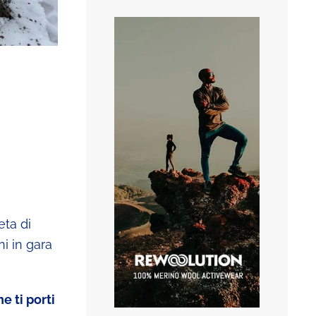
eta di
i in gara
e ti porti