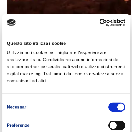
Calendario Gare Trail Running (2026): pianifica le
tue gare trail, ultra e skyrunning!
Questo sito utilizza i cookie
Metodo allenamento TRM
,
Metodo TRM
,
trail
,
trail running
Utilizziamo i cookie per migliorare l'esperienza e
svizzera
,
trail running movement
,
Trail Running Movement
analizzare il sito. Condividiamo alcune informazioni del
Team
,
trailrunning
,
#Allenamento
,
Programmi Allenamento
Trail
,
training ultra trail
,
training ultratrail
,
TRM podium
,
Ultra
sito con partner per analisi dati web e utilizzo di strumenti
distance
,
ultratrail
digital marketing. Trattiamo i dati con riservatezza senza
comunicarli ad altri.
PRECEDENTE
SUCCESSIVO
Selezione
Necessari
del
consenso
Preferenze