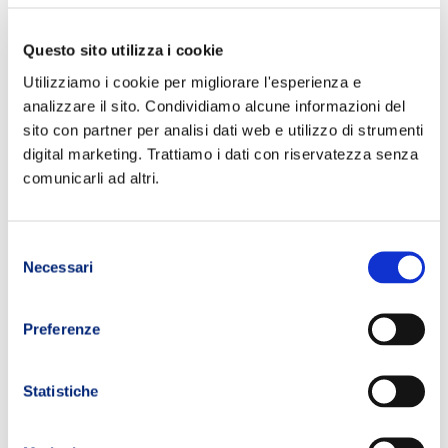
endurance trail
,
peneda-geres trail adventure
,
trail running
movement
,
trailrunning
,
TRM
,
TRM Athletes
,
TRM corporate
,
Questo sito utilizza i cookie
TRM podium
,
Ultra distance
,
ultra trail
,
ultratrail
Utilizziamo i cookie per migliorare l'esperienza e
analizzare il sito. Condividiamo alcune informazioni del
PRECEDENTE
SUCCESSIVO
sito con partner per analisi dati web e utilizzo di strumenti
digital marketing. Trattiamo i dati con riservatezza senza
comunicarli ad altri.
Selezione
Necessari
del
consenso
Preferenze
Statistiche