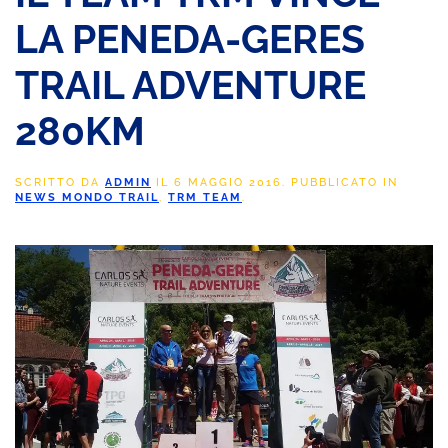
LA PENEDA-GERES
TRAIL ADVENTURE
280KM
SCRITTO DA
ADMIN
IL
6 MAGGIO 2016
. PUBBLICATO IN
NEWS MONDO TRAIL
,
TRM TEAM
.