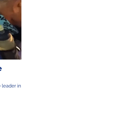
e
 leader in