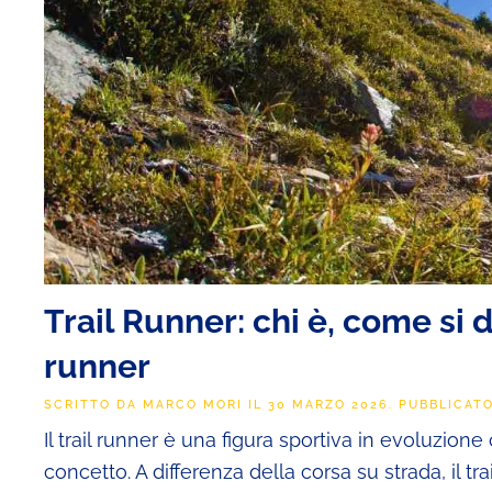
Trail Runner: chi è, come si d
runner
SCRITTO DA
MARCO MORI
IL
30 MARZO 2026
. PUBBLICAT
Il trail runner è una figura sportiva in evoluzione
concetto. A differenza della corsa su strada, il trai