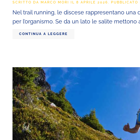
SCRITTO DA
MARCO MORI
IL
8 APRILE 2026
. PUBBLICATO
Nel trail running, le discese rappresentano una 
per l’organismo. Se da un lato le salite mettono al
CONTINUA A LEGGERE