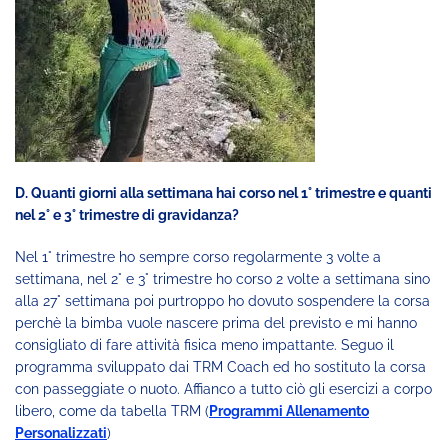
D. Quanti giorni alla settimana hai corso nel 1° trimestre e quanti
nel 2° e 3° trimestre di gravidanza?
Nel 1° trimestre ho sempre corso regolarmente 3 volte a
settimana, nel 2° e 3° trimestre ho corso 2 volte a settimana sino
alla 27° settimana poi purtroppo ho dovuto sospendere la corsa
perchè la bimba vuole nascere prima del previsto e mi hanno
consigliato di fare attività fisica meno impattante. Seguo il
programma sviluppato dai TRM Coach ed ho sostituto la corsa
con passeggiate o nuoto. Affianco a tutto ciò gli esercizi a corpo
libero, come da tabella TRM (
Programmi Allenamento
Personalizzati
)