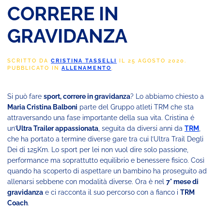
CORRERE IN
GRAVIDANZA
SCRITTO DA
CRISTINA TASSELLI
IL
25 AGOSTO 2020
.
PUBBLICATO IN
ALLENAMENTO
.
Si può fare
sport, correre in gravidanza
? Lo abbiamo chiesto a
Maria Cristina Balboni
parte del Gruppo atleti TRM che sta
attraversando una fase importante della sua vita. Cristina é
un’
Ultra Trailer appassionata
, seguita da diversi anni da
TRM
,
che ha portato a termine diverse gare tra cui l’Ultra Trail Degli
Dei di 125Km. Lo sport per lei non vuol dire solo passione,
performance ma soprattutto equilibrio e benessere fisico. Così
quando ha scoperto di aspettare un bambino ha proseguito ad
allenarsi sebbene con modalità diverse. Ora è nel
7° mese di
gravidanza
e ci racconta il suo percorso con a fianco i
TRM
Coach
.