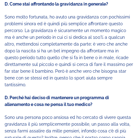
D. Come stai affrontando la gravidanza in generale?
Sono molto fortunata, ho avuto una gravidanza con pochissimi
problemi sinora ed è quindi più semplice affrontare questo
percorso. La gravidanza è sicuramente un momento magico
ma è anche un periodo in cui ci si dedica al 100% a qualcun
altro, mettendosi completamente da parte; è vero che anche
dopo la nascita si ha un bel impegno da affrontare ma in
questo periodo tutto quello che si fa in bene o in male, ricade
direttamente sul piccolo e quindi si cerca di fare il massimo per
far star bene il bambino. Però è anche vero che bisogna star
bene con se stessi ed in questo lo sport aiuta sempre
tantissimo.
D. Perché hai deciso di mantenere un programma di
allenamento e cosa ne pensa il tuo medico?
Sono una persona poco ansiosa ed ho cercato di vivere questa
gravidanza il più semplicemente possibile, un passo alla volta,
senza farmi assalire da mille pensieri, infondo cosa c’è di più
naturale di questo? Inoltre, penso che il nostro corpo sappia