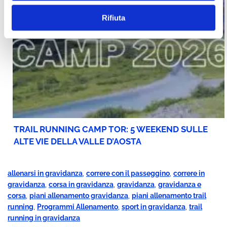
Rifiuta
TRAIL RUNNING CAMP TOR: 5 WEEKEND SULLE
ALTE VIE DELLA VALLE D’AOSTA
allenarsi in gravidanza
,
correre con il passeggino
,
correre in
gravidanza
,
corsa in gravidanza
,
gravidanza
,
gravidanza e
corsa
,
piani allenamento gravidanza
,
piani allenamento trail
running
,
Programmi Allenamento
,
sport in gravidanza
,
trail
running in gravidanza