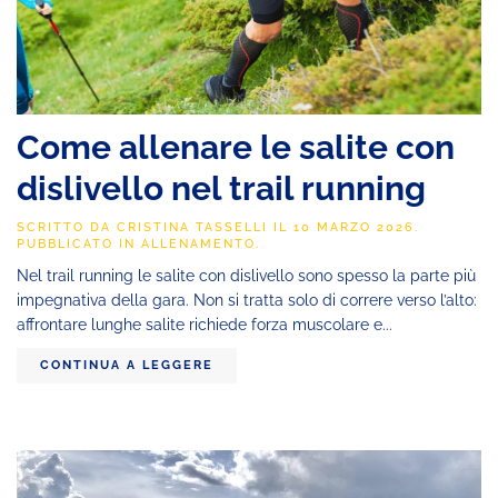
Come allenare le salite con
dislivello nel trail running
SCRITTO DA
CRISTINA TASSELLI
IL
10 MARZO 2026
.
PUBBLICATO IN
ALLENAMENTO
.
Nel trail running le salite con dislivello sono spesso la parte più
impegnativa della gara. Non si tratta solo di correre verso l’alto:
affrontare lunghe salite richiede forza muscolare e...
CONTINUA A LEGGERE