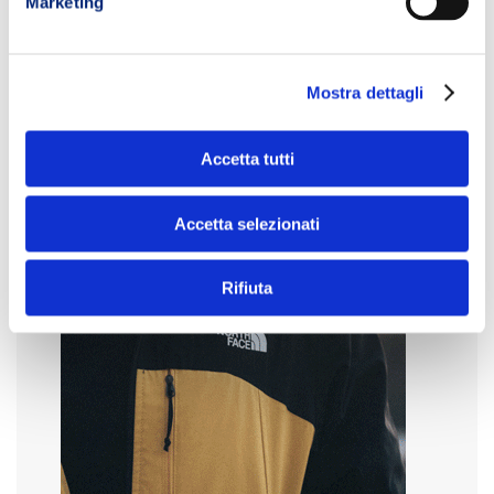
Marketing
Mostra dettagli
Accetta tutti
Accetta selezionati
Rifiuta