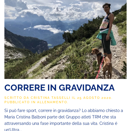
CORRERE IN GRAVIDANZA
SCRITTO DA
CRISTINA TASSELLI
IL
25 AGOSTO 2020
.
PUBBLICATO IN
ALLENAMENTO
.
Si può fare sport, correre in gravidanza? Lo abbiamo chiesto a
Maria Cristina Balboni parte del Gruppo atleti TRM che sta
attraversando una fase importante della sua vita. Cristina é
un’Ultra...