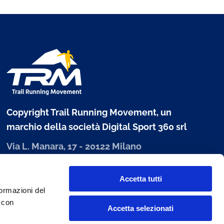
Copyright Trail Running Movement, un
marchio della società Digital Sport 360 srl
Via L. Manara, 17 - 20122 Milano
P. IVA 10303680960
Accetta tutti
www.digitalsport360.com
formazioni del
i con
Accetta selezionati