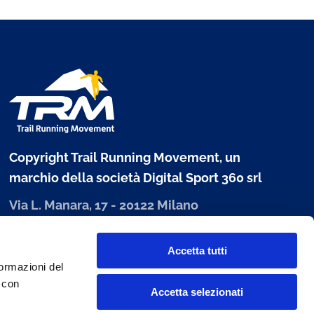
Copyright Trail Running Movement, un
marchio della società Digital Sport 360 srl
Via L. Manara, 17 - 20122 Milano
P. IVA 10303680960
Accetta tutti
www.digitalsport360.com
formazioni del
i con
Accetta selezionati