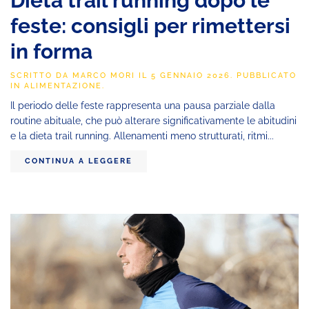
Dieta trail running dopo le
feste: consigli per rimettersi
in forma
SCRITTO DA
MARCO MORI
IL
5 GENNAIO 2026
. PUBBLICATO
IN
ALIMENTAZIONE
.
Il periodo delle feste rappresenta una pausa parziale dalla
routine abituale, che può alterare significativamente le abitudini
e la dieta trail running. Allenamenti meno strutturati, ritmi...
CONTINUA A LEGGERE