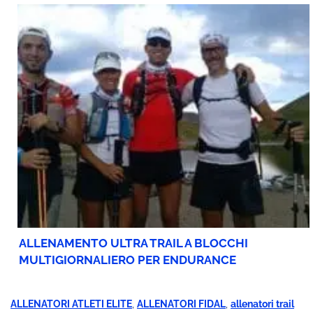
ALLENAMENTO ULTRA TRAIL A BLOCCHI
MULTIGIORNALIERO PER ENDURANCE
ALLENATORI ATLETI ELITE
,
ALLENATORI FIDAL
,
allenatori trail