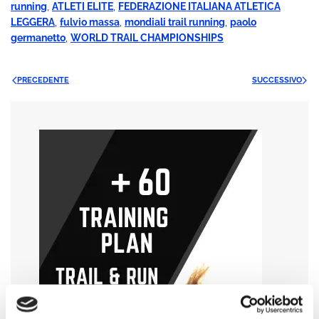
running
,
ATLETI ELITE
,
FEDERAZIONE ITALIANA ATLETICA
LEGGERA
,
fulvio massa
,
mondiali trail running
,
paolo
germanetto
,
WORLD TRAIL CHAMPIONSHIPS
PRECEDENTE
SUCCESSIVO