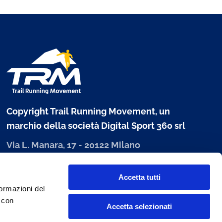
Copyright Trail Running Movement, un
marchio della società Digital Sport 360 srl
Via L. Manara, 17 - 20122 Milano
P. IVA 10303680960
Accetta tutti
www.digitalsport360.com
formazioni del
i con
Accetta selezionati