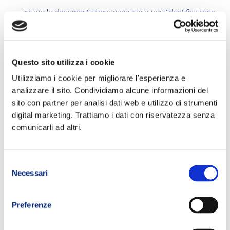
inviare la documentazione necessaria per l’identificazione
personale e l’adempimento agli obblighi di legge
(documento di identità, tessera sanitaria, certificato medico
di idoneità sportiva)
procedere al pagamento
Questo sito utilizza i cookie
Utilizziamo i cookie per migliorare l'esperienza e
Completata la procedura di acquisto e la
analizzare il sito. Condividiamo alcune informazioni del
spedizione dei documenti, entro 2 giorni
sito con partner per analisi dati web e utilizzo di strumenti
lavorativi la Segreteria provvederà a inviare il
digital marketing. Trattiamo i dati con riservatezza senza
link per l’accesso al questionario online.
comunicarli ad altri.
CONDIZIONI D’ACQUISTO
Selezione
Necessari
del
_ _ _ _ _
consenso
1. Che cos’è l’Assessment Race Strategy?
Preferenze
L’Assessment Race Strategy è un servizio di valutazione che
raccoglie le informazioni necessarie per sviluppare una