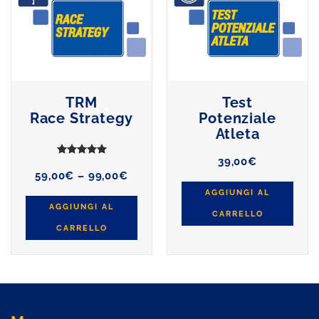
TRM
Test
Race Strategy
Potenziale
Atleta
Valutato
1
5.00
su 5 su base di
recensioni
39,00
€
Fascia
59,00
€
–
99,00
€
di
AGGIUNGI AL
prezzo:
AGGIUNGI AL
da
CARRELLO
59,00€
CARRELLO
a
99,00€