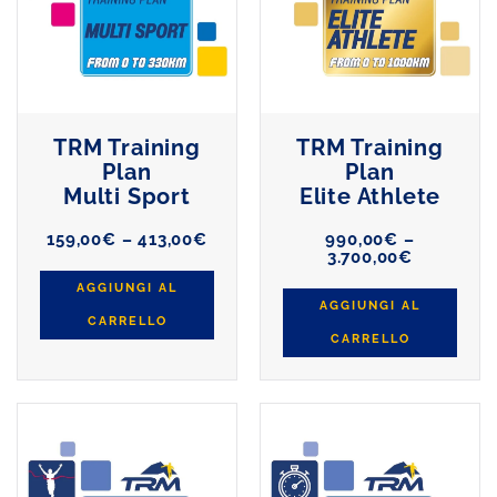
TRM Training
TRM Training
Plan
Plan
Multi Sport
Elite Athlete
Fascia
159,00
€
–
413,00
€
990,00
€
–
di
Fascia
3.700,00
€
prezzo:
di
AGGIUNGI AL
da
prezzo:
AGGIUNGI AL
159,00€
da
CARRELLO
a
990,00€
CARRELLO
413,00€
a
3.700,00