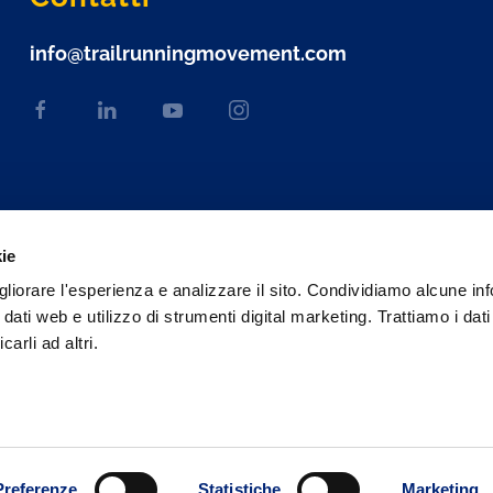
info@trailrunningmovement.com
kie
gliorare l'esperienza e analizzare il sito. Condividiamo alcune in
 dati web e utilizzo di strumenti digital marketing. Trattiamo i dat
rli ad altri.
Web engineering and design by
Sernicola Labs
Preferenze
Statistiche
Marketing