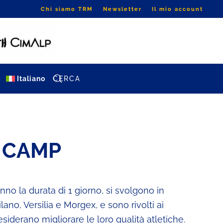
Chi siamo TRM
Newsletter
Il mio account
g
Italiano
 CAMP
o la durata di 1 giorno, si svolgono in
lano, Versilia e Morgex, e sono rivolti ai
esiderano migliorare le loro qualità atletiche.