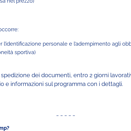
sa nel prezzo)
occorre:
 l’identificazione personale e l’adempimento agli obb
oneità sportiva)
spedizione dei documenti, entro 2 giorni lavorativ
io e informazioni sul programma con i dettagli.
_ _ _ _ _
amp?