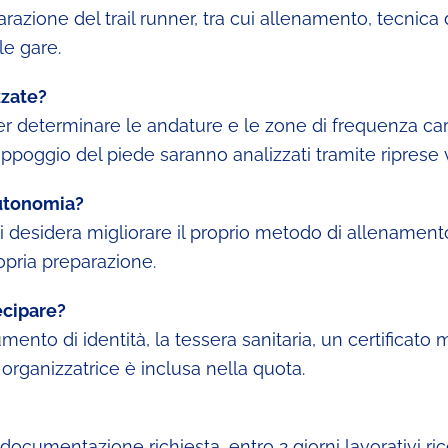
parazione del trail runner, tra cui allenamento, tecnica
le gare.
zzate?
per determinare le andature e le zone di frequenza car
l’appoggio del piede saranno analizzati tramite riprese 
 autonomia?
i desidera migliorare il proprio metodo di allenamento
ropria preparazione.
ecipare?
nto di identità, la tessera sanitaria, un certificato m
 organizzatrice è inclusa nella quota.
ocumentazione richiesta, entro 2 giorni lavorativi rice