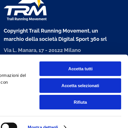
Copyright Trail Running Movement, un
marchio della società Digital Sport 360 srl
Via L. Manara, 17 - 20122 Milano
P. IVA 10303680960
Accetta tutti
www.digitalsport360.com
formazioni del
i con
Accetta selezionati
Rifiuta
Mostra dettagli