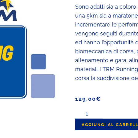
Sono adatti sia a coloro
una 5km sia a maratonet
incrementare le performa
vengono seguiti durante 
ed hanno l’opportunità d
biomeccanica di corsa, 
allenamento e gara, ali
materiali. I TRM Runnin
corsa la suddivisione de
129,00
€
TRMRunning
Camp
AGGIUNGI AL CARREL
quantità