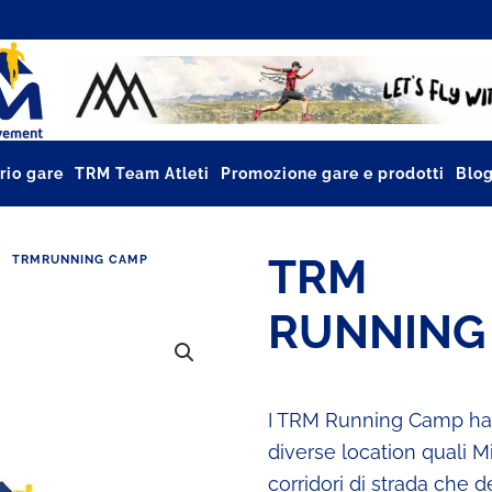
rio gare
TRM Team Atleti
Promozione gare e prodotti
Blo
TRM
TRMRUNNING CAMP
RUNNING
I TRM Running Camp hann
diverse location quali Mi
corridori di strada che d