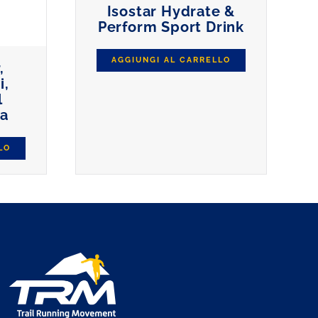
Isostar Hydrate &
Perform Sport Drink
AGGIUNGI AL CARRELLO
,
i,
l
na
LO