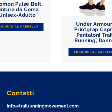
omon Pulse Belt,
intura da Corsa
Unisex-Adulto
Under Armour
GGIUNGI AL CARRELLO
Printgrap Capr
Pantaloni Trai
Running, Don
AGGIUNGI AL CARREL
Contatti
info@trailrunningmovement.com