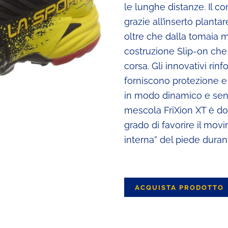
le lunghe distanze. Il c
grazie all’inserto planta
oltre che dalla tomaia 
costruzione Slip-on che
corsa. Gli innovativi rin
forniscono protezione e
in modo dinamico e senza
mescola FriXion XT è dot
grado di favorire il mov
interna” del piede duran
ACQUISTA PRODOTTO