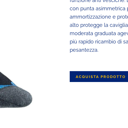
funzione anti vesciche
con punta asimmetrica pe
ammortizzazione e protez
alto protegge la cavigli
moderata graduata agevo
più rapido ricambio di 
pesantezza.
ACQUISTA PRODOTTO