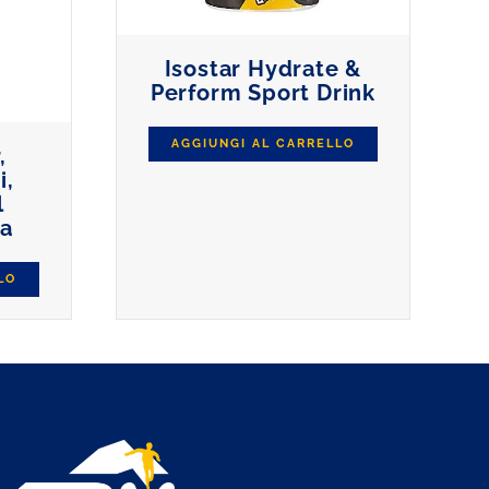
Isostar Hydrate &
Perform Sport Drink
AGGIUNGI AL CARRELLO
,
i,
l
na
LO