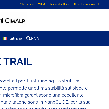
Chi siamo TRM
Newsletter
Il mio account
g
Italiano
 TRAIL
gettati per il trail running. La struttura
nte permette un’ottima stabilità sul piede e
 in microfibra garantiscono una eccellente
nta e tallone sono in NanoGLIDE, per la sua