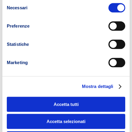
Belt, Cintura
Selezione
CARRELLO
Necessari
da Corsa
del
Unisex-Adulto
consenso
Preferenze
AGGIUNGI AL
CARRELLO
Statistiche
Marketing
Mostra dettagli
Accetta tutti
Isostar
Accetta selezionati
Hydrate &