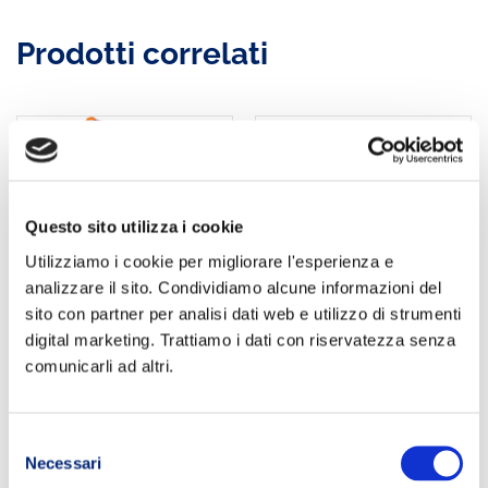
Prodotti correlati
Questo sito utilizza i cookie
Saucony
Utilizziamo i cookie per migliorare l'esperienza e
Peregrine 8,
analizzare il sito. Condividiamo alcune informazioni del
Scarpe Trail
Running Uomo
sito con partner per analisi dati web e utilizzo di strumenti
digital marketing. Trattiamo i dati con riservatezza senza
Salomon Pulse
comunicarli ad altri.
AGGIUNGI AL
Belt, Cintura
CARRELLO
da Corsa
Unisex-Adulto
Selezione
Necessari
del
AGGIUNGI AL