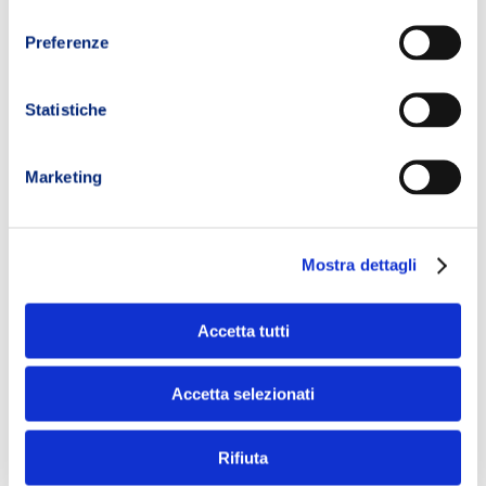
consenso
CARRELLO
Preferenze
Statistiche
Marketing
Mostra dettagli
Accetta tutti
Isostar
Hydrate &
Perform Sport
Accetta selezionati
Under Armour,
Drink
Printgrap
Capri,
Rifiuta
AGGIUNGI AL
Pantaloni Trail