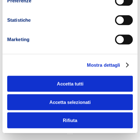
Preferenze
Statistiche
Scheda
Marketing
Memoria –
Samsung
microSD 256
GPS – Garmin
Mostra dettagli
EVO
Fenix 6
Accetta tutti
Sapphire
AGGIUNGI AL
Smartwatch
CARRELLO
Accetta selezionati
AGGIUNGI AL
Rifiuta
CARRELLO