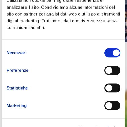
Utilizziamo i cookie per migliorare l'esperienza e
analizzare il sito. Condividiamo alcune informazioni del
sito con partner per analisi dati web e utilizzo di strumenti
digital marketing. Trattiamo i dati con riservatezza senza
comunicarli ad altri.
Selezione
Cosa sono il Trail Running, l’Ultra Trail e lo
Necessari
del
SkyRunning: definizioni e caratteristiche
consenso
Preferenze
Statistiche
Marketing