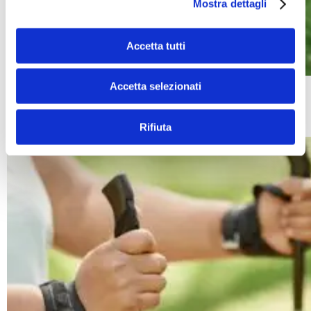
Mostra dettagli
Accetta tutti
Accetta selezionati
Allenatore di trail running: chi è, cosa fa e come
scegliere il migliore
Rifiuta