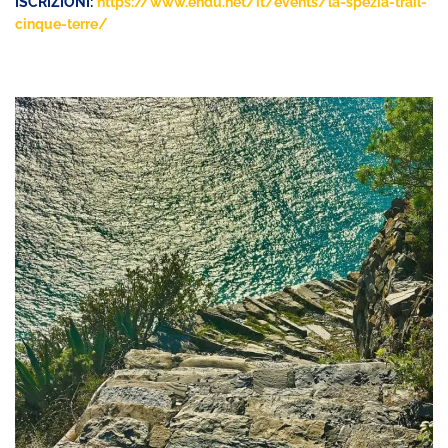
ISCRIZIONI:
https://www.endu.net/it/events/la-spezia-trail-
cinque-terre/​