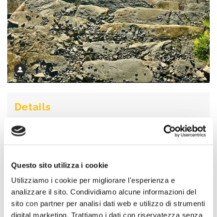
Details
Locality:
La Spezia
Distance:
28 km
Questo sito utilizza i cookie
D+:
1.665m
Utilizziamo i cookie per migliorare l'esperienza e
analizzare il sito. Condividiamo alcune informazioni del
sito con partner per analisi dati web e utilizzo di strumenti
digital marketing. Trattiamo i dati con riservatezza senza
Website