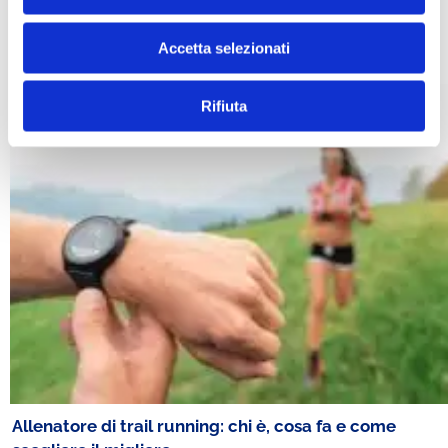
Cosa sono il Trail Running, l’Ultra Trail e lo
SkyRunning: definizioni e caratteristiche
Accetta selezionati
Rifiuta
Allenatore di trail running: chi è, cosa fa e come