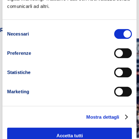
comunicarli ad altri.
Selezione
Related Posts:
Necessari
del
consenso
Preferenze
Statistiche
Marketing
Mostra dettagli
Accetta tutti